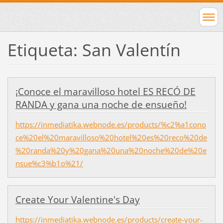
Etiqueta: San Valentín
¡Conoce el maravilloso hotel ES RECÓ DE
RANDA y gana una noche de ensueño!
https://inmediatika.webnode.es/products/%c2%a1cono
ce%20el%20maravilloso%20hotel%20es%20reco%20de
%20randa%20y%20gana%20una%20noche%20de%20e
nsue%c3%b1o%21/
Create Your Valentine's Day
https://inmediatika.webnode.es/products/create-your-