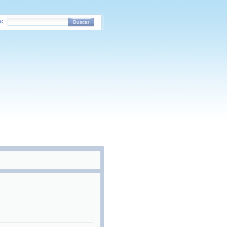
o:
Buscar