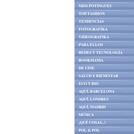
MISS POTINGUES
TOP FASHION
TENDENCIAS
FOTOGRAFIKA
VIDEOGRAFIKA
PARA ELLOS
REDES Y TECNOLOGÍA
BOOKMANIA
DE CINE
SALUD Y BIENESTAR
ECO Y BIO
AQUÍ, BARCELONA
AQUÍ, LONDRES
AQUÍ, MADRID
MÚSICA
¡QUÉ COSAS...!
POL & POL