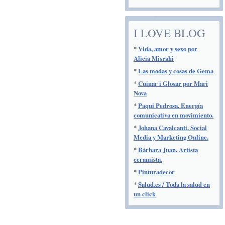
I LOVE BLOG
*
Vida, amor y sexo por
Alicia Misrahi
*
Las modas y cosas de Gema
*
Cuinar i Glosar por Mari
Nova
*
Paqui Pedrosa. Energía
comunicativa en movimiento.
*
Johana Cavalcanti. Social
Media y Marketing Online.
*
Bárbara Juan. Artista
ceramista.
*
Pinturadecor
*
Salud.es / Toda la salud en
un click