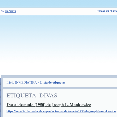
Buscar en el siti
Imprimir
Inicio INMEDIATIKA
>
Lista de etiquetas
ETIQUETA: DIVAS
Eva al desnudo (1950) de Joseph L. Mankiewicz
https://inmediatika.webnode.es/products/eva-al-desnudo-1950-de-joseph-l-mankiewicz/