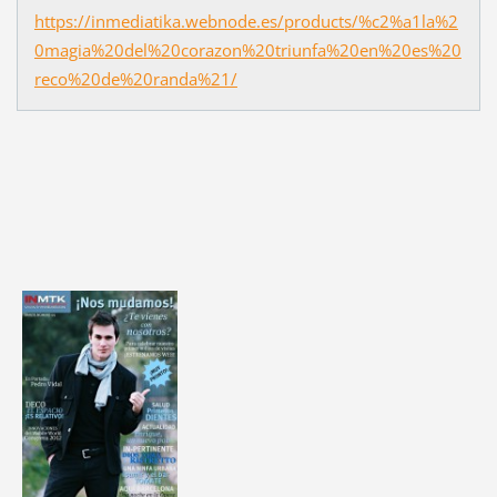
https://inmediatika.webnode.es/products/%c2%a1la%2
0magia%20del%20corazon%20triunfa%20en%20es%20
reco%20de%20randa%21/