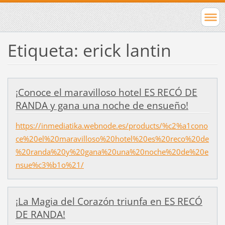
Etiqueta: erick lantin
¡Conoce el maravilloso hotel ES RECÓ DE
RANDA y gana una noche de ensueño!
https://inmediatika.webnode.es/products/%c2%a1cono
ce%20el%20maravilloso%20hotel%20es%20reco%20de
%20randa%20y%20gana%20una%20noche%20de%20e
nsue%c3%b1o%21/
¡La Magia del Corazón triunfa en ES RECÓ
DE RANDA!