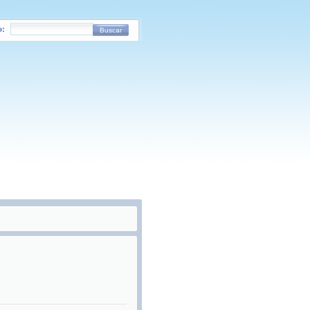
o:
Buscar