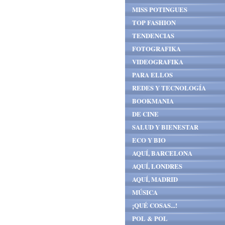
MISS POTINGUES
TOP FASHION
TENDENCIAS
FOTOGRAFIKA
VIDEOGRAFIKA
PARA ELLOS
REDES Y TECNOLOGÍA
BOOKMANIA
DE CINE
SALUD Y BIENESTAR
ECO Y BIO
AQUÍ, BARCELONA
AQUÍ, LONDRES
AQUÍ, MADRID
MÚSICA
¡QUÉ COSAS...!
POL & POL