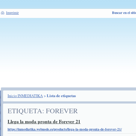
Buscar en el siti
Imprimir
Inicio INMEDIATIKA
>
Lista de etiquetas
ETIQUETA: FOREVER
Llega la moda pronta de Forever 21
https://inmediatika.webnode.es/products/llega-la-moda-pronta-de-forever-21/