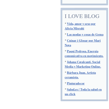
I LOVE BLOG
*
Vida, amor y sexo por
Alicia Misrahi
*
Las modas y cosas de Gema
*
Cuinar i Glosar por Mari
Nova
*
Paqui Pedrosa. Energía
comunicativa en movimiento.
*
Johana Cavalcanti. Social
Media y Marketing Online.
*
Bárbara Juan. Artista
ceramista.
*
Pinturadecor
*
Salud.es / Toda la salud en
un click