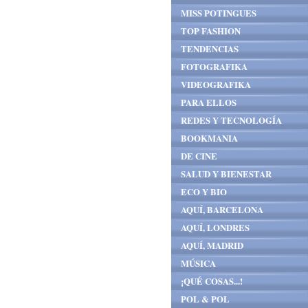
MISS POTINGUES
TOP FASHION
TENDENCIAS
FOTOGRAFIKA
VIDEOGRAFIKA
PARA ELLOS
REDES Y TECNOLOGÍA
BOOKMANIA
DE CINE
SALUD Y BIENESTAR
ECO Y BIO
AQUÍ, BARCELONA
AQUÍ, LONDRES
AQUÍ, MADRID
MÚSICA
¡QUÉ COSAS...!
POL & POL