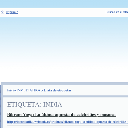
Buscar en el siti
Imprimir
Inicio INMEDIATIKA
>
Lista de etiquetas
ETIQUETA: INDIA
Bikram Yoga: La última apuesta de celebrities y masocas
https://inmediatika.webnode.es/products/bikram-yoga-la-ultima-apuesta-de-celebrities