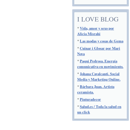
I LOVE BLOG
*
Vida, amor y sexo por
Alicia Misrahi
*
Las modas y cosas de Gema
*
Cuinar i Glosar por Mari
Nova
*
Paqui Pedrosa. Energía
comunicativa en movimiento.
*
Johana Cavalcanti. Social
Media y Marketing Online.
*
Bárbara Juan. Artista
ceramista.
*
Pinturadecor
*
Salud.es / Toda la salud en
un click