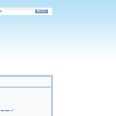
o:
Buscar
-y-masocas/