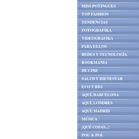
MISS POTINGUES
TOP FASHION
TENDENCIAS
FOTOGRAFIKA
VIDEOGRAFIKA
PARA ELLOS
REDES Y TECNOLOGÍA
BOOKMANIA
DE CINE
SALUD Y BIENESTAR
ECO Y BIO
AQUÍ, BARCELONA
AQUÍ, LONDRES
AQUÍ, MADRID
MÚSICA
¡QUÉ COSAS...!
POL & POL