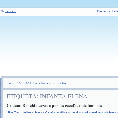
Buscar en el siti
Imprimir
Inicio INMEDIATIKA
>
Lista de etiquetas
ETIQUETA: INFANTA ELENA
Critiano Ronaldo cazado por los cazafotos de famosos
https://inmediatika.webnode.es/products/critiano-ronaldo-cazado-por-los-cazafotos-de