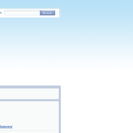
o:
Buscar
-famosos/