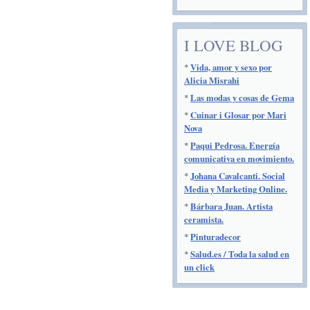
I LOVE BLOG
*
Vida, amor y sexo por
Alicia Misrahi
*
Las modas y cosas de Gema
*
Cuinar i Glosar por Mari
Nova
*
Paqui Pedrosa. Energía
comunicativa en movimiento.
*
Johana Cavalcanti. Social
Media y Marketing Online.
*
Bárbara Juan. Artista
ceramista.
*
Pinturadecor
*
Salud.es / Toda la salud en
un click