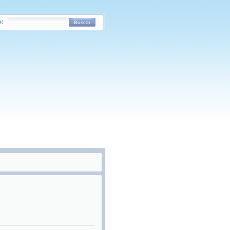
o:
Buscar