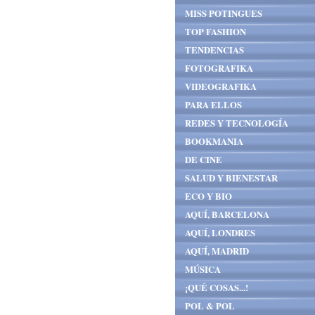
MISS POTINGUES
TOP FASHION
TENDENCIAS
FOTOGRAFIKA
VIDEOGRAFIKA
PARA ELLOS
REDES Y TECNOLOGÍA
BOOKMANIA
DE CINE
SALUD Y BIENESTAR
ECO Y BIO
AQUÍ, BARCELONA
AQUÍ, LONDRES
AQUÍ, MADRID
MÚSICA
¡QUÉ COSAS...!
POL & POL