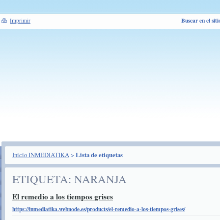
Buscar en el siti
Imprimir
Inicio INMEDIATIKA
>
Lista de etiquetas
ETIQUETA: NARANJA
El remedio a los tiempos grises
https://inmediatika.webnode.es/products/el-remedio-a-los-tiempos-grises/