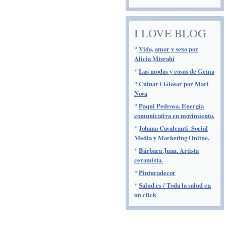
I LOVE BLOG
*
Vida, amor y sexo por
Alicia Misrahi
*
Las modas y cosas de Gema
*
Cuinar i Glosar por Mari
Nova
*
Paqui Pedrosa. Energía
comunicativa en movimiento.
*
Johana Cavalcanti. Social
Media y Marketing Online.
*
Bárbara Juan. Artista
ceramista.
*
Pinturadecor
*
Salud.es / Toda la salud en
un click