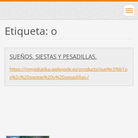
Etiqueta: o
SUEÑOS, SIESTAS Y PESADILLAS.
https://inmediatika.webnode.es/products/sue%c3%b1o
s%2c%20siestas%20y%20pesadillas-/