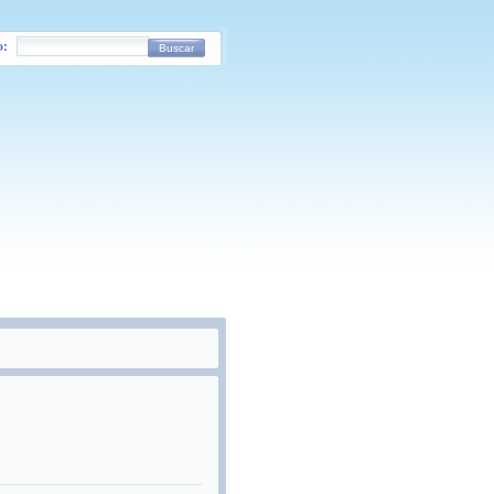
o:
Buscar