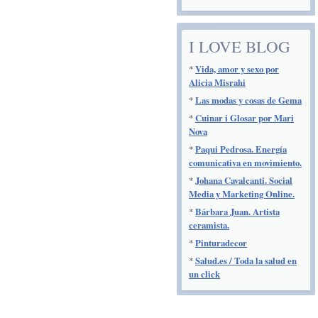
I LOVE BLOG
*
Vida, amor y sexo por
Alicia Misrahi
*
Las modas y cosas de Gema
*
Cuinar i Glosar por Mari
Nova
*
Paqui Pedrosa. Energía
comunicativa en movimiento.
*
Johana Cavalcanti. Social
Media y Marketing Online.
*
Bárbara Juan. Artista
ceramista.
*
Pinturadecor
*
Salud.es / Toda la salud en
un click