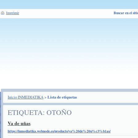
Buscar en el siti
Imprimir
Inicio INMEDIATIKA
>
Lista de etiquetas
ETIQUETA: OTOÑO
Va de uñas
https://inmediatika.webnode.es/products/va%20de%20u%c3%b1as/