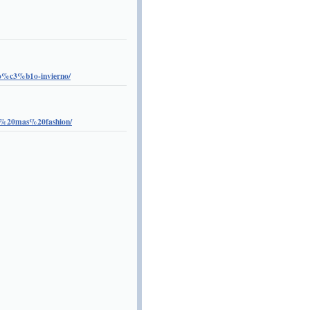
to%c3%b1o-invierno/
os%20mas%20fashion/