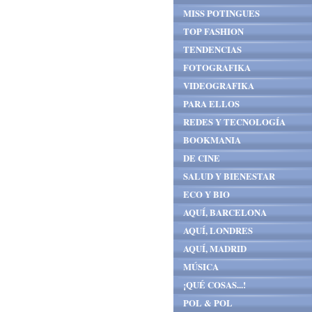
MISS POTINGUES
TOP FASHION
TENDENCIAS
FOTOGRAFIKA
VIDEOGRAFIKA
PARA ELLOS
REDES Y TECNOLOGÍA
BOOKMANIA
DE CINE
SALUD Y BIENESTAR
ECO Y BIO
AQUÍ, BARCELONA
AQUÍ, LONDRES
AQUÍ, MADRID
MÚSICA
¡QUÉ COSAS...!
POL & POL