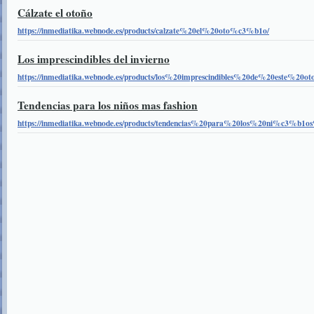
Cálzate el otoño
https://inmediatika.webnode.es/products/calzate%20el%20oto%c3%b1o/
Los imprescindibles del invierno
https://inmediatika.webnode.es/products/los%20imprescindibles%20de%20este%20o
Tendencias para los niños mas fashion
https://inmediatika.webnode.es/products/tendencias%20para%20los%20ni%c3%b1