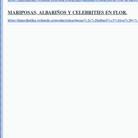
MARIPOSAS, ALBARIÑOS Y CELEBRITIES EN FLOR.
https://inmediatika.webnode.es/products/mariposas%2c%20albari%c3%b1os%20y%2