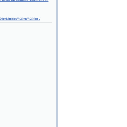
0celebrities%20en%20flor-/