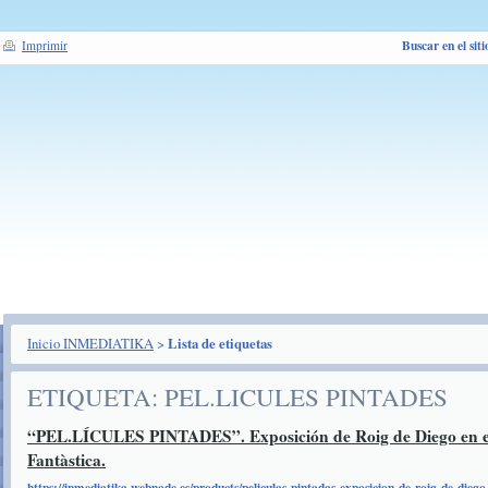
Buscar en el siti
Imprimir
Inicio INMEDIATIKA
>
Lista de etiquetas
ETIQUETA: PEL.LICULES PINTADES
“PEL.LÍCULES PINTADES”. Exposición de Roig de Diego en el
Fantàstica.
https://inmediatika.webnode.es/products/peliculas-pintadas-exposicion-de-roig-de-diego-