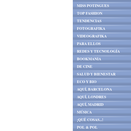
MISS POTINGUES
TOP FASHION
TENDENCIAS
FOTOGRAFIKA
VIDEOGRAFIKA
PARA ELLOS
REDES Y TECNOLOGÍA
BOOKMANIA
DE CINE
SALUD Y BIENESTAR
ECO Y BIO
AQUÍ, BARCELONA
AQUÍ, LONDRES
AQUÍ, MADRID
MÚSICA
¡QUÉ COSAS...!
POL & POL