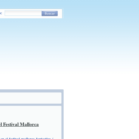
o:
Buscar
 Festival Mallorca
en-el-festival-mallorca-fantastica-/