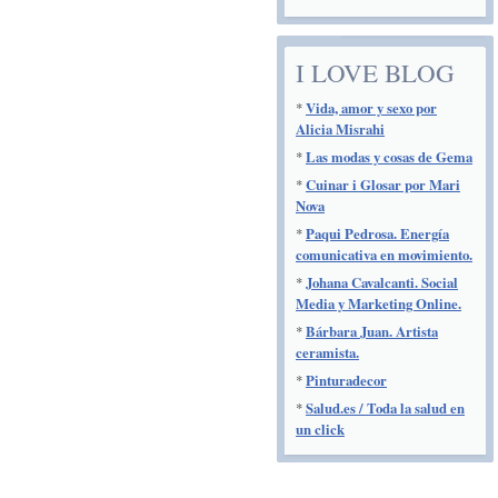
I LOVE BLOG
*
Vida, amor y sexo por
Alicia Misrahi
*
Las modas y cosas de Gema
*
Cuinar i Glosar por Mari
Nova
*
Paqui Pedrosa. Energía
comunicativa en movimiento.
*
Johana Cavalcanti. Social
Media y Marketing Online.
*
Bárbara Juan. Artista
ceramista.
*
Pinturadecor
*
Salud.es / Toda la salud en
un click