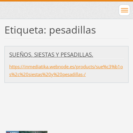
Etiqueta: pesadillas
SUEÑOS, SIESTAS Y PESADILLAS.
https://inmediatika.webnode.es/products/sue%c3%b1o
s%2c%20siestas%20y%20pesadillas-/