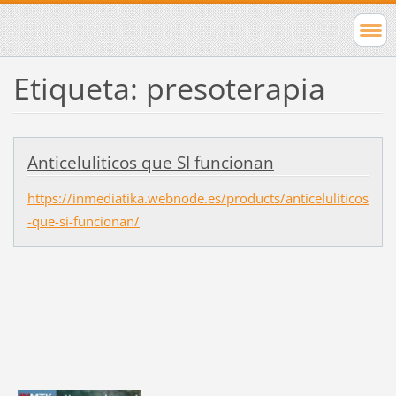
Etiqueta: presoterapia
Anticeluliticos que SI funcionan
https://inmediatika.webnode.es/products/anticeluliticos
-que-si-funcionan/