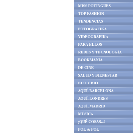
MISS POTINGUES
TOP FASHION
TENDENCIAS
FOTOGRAFIKA
VIDEOGRAFIKA
PARA ELLOS
REDES Y TECNOLOGÍA
BOOKMANIA
DE CINE
SALUD Y BIENESTAR
ECO Y BIO
AQUÍ, BARCELONA
AQUÍ, LONDRES
AQUÍ, MADRID
MÚSICA
¡QUÉ COSAS...!
POL & POL