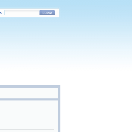
o:
Buscar