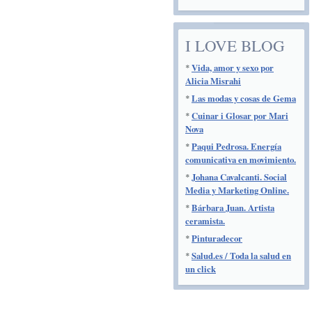
I LOVE BLOG
*
Vida, amor y sexo por
Alicia Misrahi
*
Las modas y cosas de Gema
*
Cuinar i Glosar por Mari
Nova
*
Paqui Pedrosa. Energía
comunicativa en movimiento.
*
Johana Cavalcanti. Social
Media y Marketing Online.
*
Bárbara Juan. Artista
ceramista.
*
Pinturadecor
*
Salud.es / Toda la salud en
un click