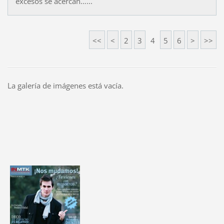
excesos se acercan…...
<<
<
2
3
4
5
6
>
>>
La galería de imágenes está vacía.