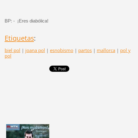
BP: -
¡Eres diabólica!
Etiquetas
:
biel pol
|
joana pol
|
esnobismo
|
partos
|
mallorca
|
pol y
pol