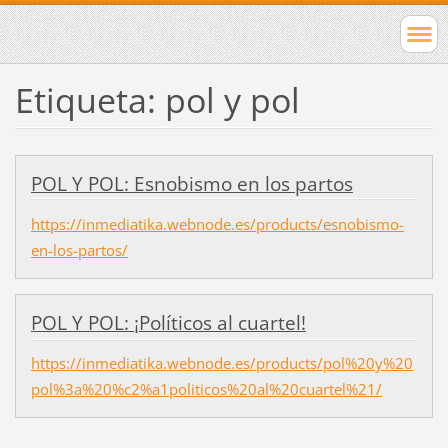
Etiqueta: pol y pol
POL Y POL: Esnobismo en los partos
https://inmediatika.webnode.es/products/esnobismo-
en-los-partos/
POL Y POL: ¡Políticos al cuartel!
https://inmediatika.webnode.es/products/pol%20y%20
pol%3a%20%c2%a1politicos%20al%20cuartel%21/