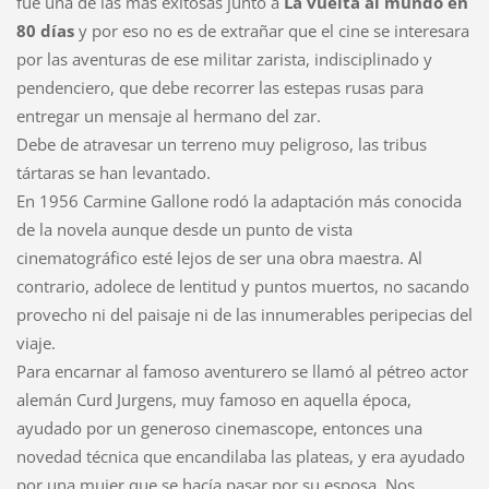
fue una de las más exitosas junto a
La vuelta al mundo en
80 días
y por eso no es de extrañar que el cine se interesara
por las aventuras de ese militar zarista, indisciplinado y
pendenciero, que debe recorrer las estepas rusas para
entregar un mensaje al hermano del zar.
Debe de atravesar un terreno muy peligroso, las tribus
tártaras se han levantado.
En 1956 Carmine Gallone rodó la adaptación más conocida
de la novela aunque desde un punto de vista
cinematográfico esté lejos de ser una obra maestra. Al
contrario, adolece de lentitud y puntos muertos, no sacando
provecho ni del paisaje ni de las innumerables peripecias del
viaje.
Para encarnar al famoso aventurero se llamó al pétreo actor
alemán Curd Jurgens, muy famoso en aquella época,
ayudado por un generoso cinemascope, entonces una
novedad técnica que encandilaba las plateas, y era ayudado
por una mujer que se hacía pasar por su esposa. Nos