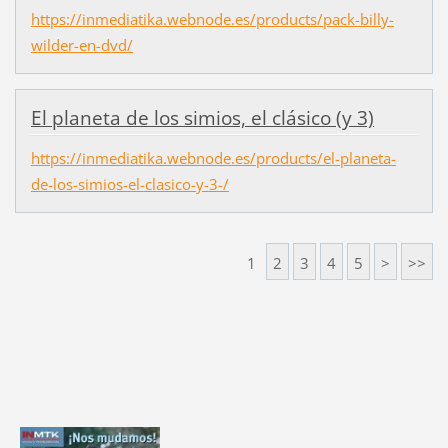
https://inmediatika.webnode.es/products/pack-billy-
wilder-en-dvd/
El planeta de los simios, el clásico (y 3)
https://inmediatika.webnode.es/products/el-planeta-
de-los-simios-el-clasico-y-3-/
1
2
3
4
5
>
>>