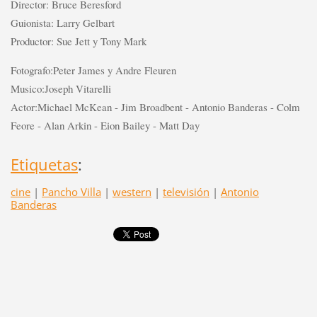
Director: Bruce Beresford
Guionista: Larry Gelbart
Productor: Sue Jett y Tony Mark
Fotografo:Peter James y Andre Fleuren
Musico:Joseph Vitarelli
Actor:Michael McKean - Jim Broadbent - Antonio Banderas - Colm
Feore - Alan Arkin - Eion Bailey - Matt Day
Etiquetas
:
cine
|
Pancho Villa
|
western
|
televisión
|
Antonio
Banderas