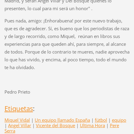
Madrid, y serán Angel Villar y Del Bosque quienes lo
presenten, lo cual para mi será un honor" .
Pues nada, amigo: ¡Enhorabuena! por este nuevo trabajo,
que es de agradecer. Sí, es bueno que los periodistas de raza
y de largo recorrido, como Miquel, reúnan en libros sus
experiencias para que queden ahí, para siempre, al alcance
de todos. Porque de lo contrario te mueres, nadie aprovecha
lo que has vivido, y encima, al poco tiempo, todo el mundo
te ha olvidado.
Pedro Prieto
Etiquetas
:
Miquel Vidal
|
Un equipo llamado España
|
fútbol
|
equipo
|
Angel Villar
|
Vicente del Bosque
|
Ultima Hora
|
Pere
Serra