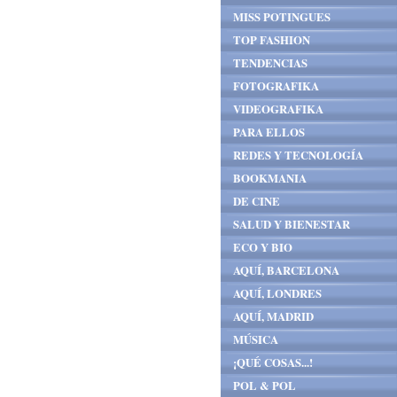
MISS POTINGUES
TOP FASHION
TENDENCIAS
FOTOGRAFIKA
VIDEOGRAFIKA
PARA ELLOS
REDES Y TECNOLOGÍA
BOOKMANIA
DE CINE
SALUD Y BIENESTAR
ECO Y BIO
AQUÍ, BARCELONA
AQUÍ, LONDRES
AQUÍ, MADRID
MÚSICA
¡QUÉ COSAS...!
POL & POL