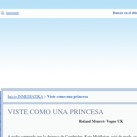
Buscar en el siti
Imprimir
Inicio INMEDIATIKA
>
Viste como una princesa
VISTE COMO UNA PRINCESA
Roland Mouret- Vogue UK
A nadie sorprende que la duquesa de Cambridge ,Kate Middleton, esté de moda, se