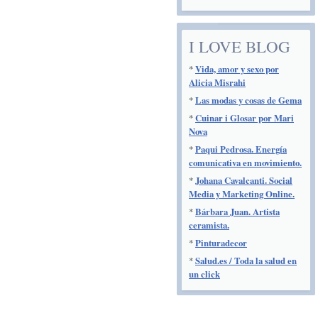
I LOVE BLOG
*
Vida, amor y sexo por
Alicia Misrahi
*
Las modas y cosas de Gema
*
Cuinar i Glosar por Mari
Nova
*
Paqui Pedrosa. Energía
comunicativa en movimiento.
*
Johana Cavalcanti. Social
Media y Marketing Online.
*
Bárbara Juan. Artista
ceramista.
*
Pinturadecor
*
Salud.es / Toda la salud en
un click