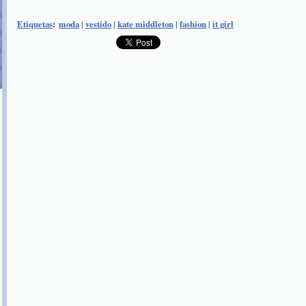
Etiquetas
:
moda
|
vestido
|
kate middleton
|
fashion
|
it girl