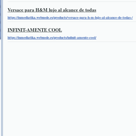
Versace para H&M lujo al alcance de todas
https://inmediatika.webnode.es/products/versace-para-h-m-lujo-al-alcance-de-todas-/
INFINIT-AMENTE COOL
https://inmediatika.webnode.es/products/infinit-amente-cool/