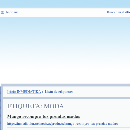
Buscar en el siti
Imprimir
Inicio INMEDIATIKA
>
Lista de etiquetas
ETIQUETA: MODA
Mango recompra tus prendas usadas
https://inmediatika.webnode.es/products/mango-recompra-tus-prendas-usadas/