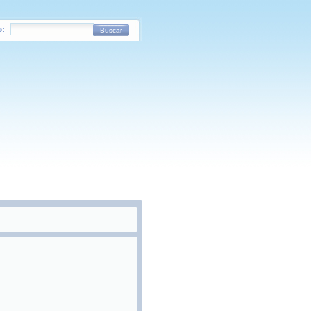
o:
Buscar