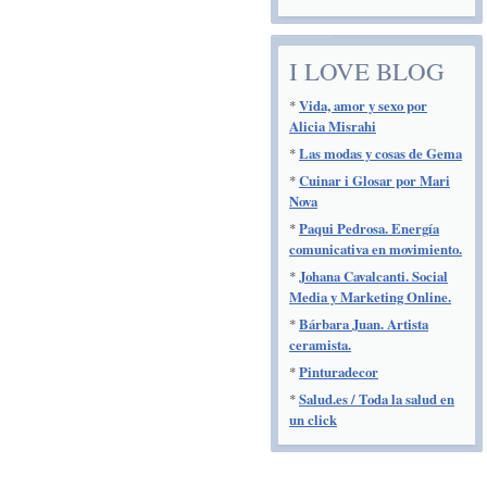
I LOVE BLOG
*
Vida, amor y sexo por
Alicia Misrahi
*
Las modas y cosas de Gema
*
Cuinar i Glosar por Mari
Nova
*
Paqui Pedrosa. Energía
comunicativa en movimiento.
*
Johana Cavalcanti. Social
Media y Marketing Online.
*
Bárbara Juan. Artista
ceramista.
*
Pinturadecor
*
Salud.es / Toda la salud en
un click