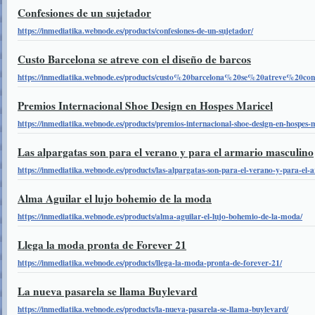
Confesiones de un sujetador
https://inmediatika.webnode.es/products/confesiones-de-un-sujetador/
Custo Barcelona se atreve con el diseño de barcos
https://inmediatika.webnode.es/products/custo%20barcelona%20se%20atreve%
Premios Internacional Shoe Design en Hospes Maricel
https://inmediatika.webnode.es/products/premios-internacional-shoe-design-en-hospes-m
Las alpargatas son para el verano y para el armario masculino
https://inmediatika.webnode.es/products/las-alpargatas-son-para-el-verano-y-para-el-
Alma Aguilar el lujo bohemio de la moda
https://inmediatika.webnode.es/products/alma-aguilar-el-lujo-bohemio-de-la-moda/
Llega la moda pronta de Forever 21
https://inmediatika.webnode.es/products/llega-la-moda-pronta-de-forever-21/
La nueva pasarela se llama Buylevard
https://inmediatika.webnode.es/products/la-nueva-pasarela-se-llama-buylevard/