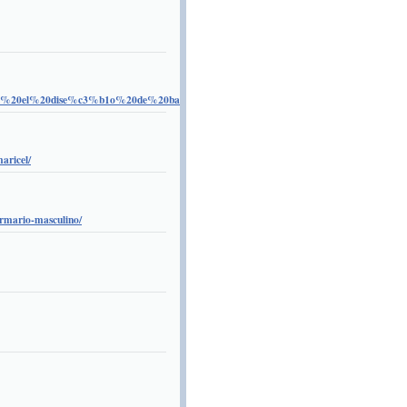
20con%20el%20dise%c3%b1o%20de%20barcos/
aricel/
armario-masculino/