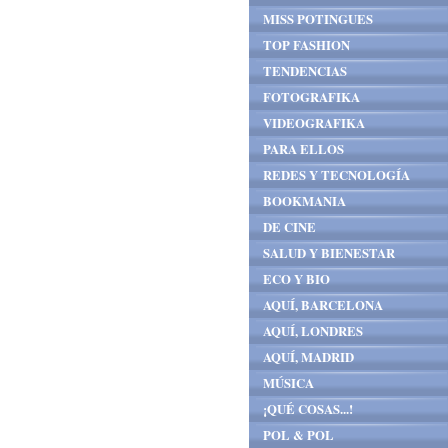
MISS POTINGUES
TOP FASHION
TENDENCIAS
FOTOGRAFIKA
VIDEOGRAFIKA
PARA ELLOS
REDES Y TECNOLOGÍA
BOOKMANIA
DE CINE
SALUD Y BIENESTAR
ECO Y BIO
AQUÍ, BARCELONA
AQUÍ, LONDRES
AQUÍ, MADRID
MÚSICA
¡QUÉ COSAS...!
POL & POL