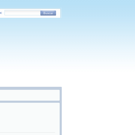
o:
Buscar