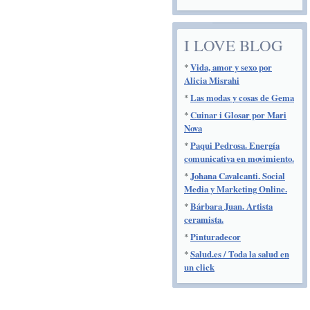
I LOVE BLOG
*
Vida, amor y sexo por
Alicia Misrahi
*
Las modas y cosas de Gema
*
Cuinar i Glosar por Mari
Nova
*
Paqui Pedrosa. Energía
comunicativa en movimiento.
*
Johana Cavalcanti. Social
Media y Marketing Online.
*
Bárbara Juan. Artista
ceramista.
*
Pinturadecor
*
Salud.es / Toda la salud en
un click