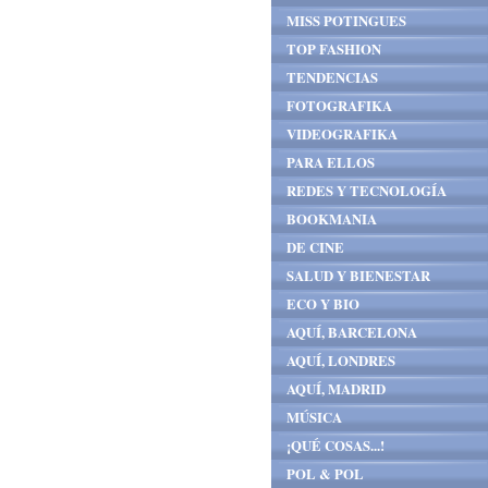
MISS POTINGUES
TOP FASHION
TENDENCIAS
FOTOGRAFIKA
VIDEOGRAFIKA
PARA ELLOS
REDES Y TECNOLOGÍA
BOOKMANIA
DE CINE
SALUD Y BIENESTAR
ECO Y BIO
AQUÍ, BARCELONA
AQUÍ, LONDRES
AQUÍ, MADRID
MÚSICA
¡QUÉ COSAS...!
POL & POL