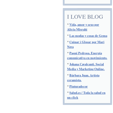
I LOVE BLOG
*
Vida, amor y sexo por
Alicia Misrahi
*
Las modas y cosas de Gema
*
Cuinar i Glosar por Mari
Nova
*
Paqui Pedrosa. Energía
comunicativa en movimiento.
*
Johana Cavalcanti. Social
Media y Marketing Online.
*
Bárbara Juan. Artista
ceramista.
*
Pinturadecor
*
Salud.es / Toda la salud en
un click