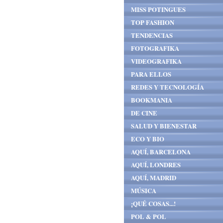
MISS POTINGUES
TOP FASHION
TENDENCIAS
FOTOGRAFIKA
VIDEOGRAFIKA
PARA ELLOS
REDES Y TECNOLOGÍA
BOOKMANIA
DE CINE
SALUD Y BIENESTAR
ECO Y BIO
AQUÍ, BARCELONA
AQUÍ, LONDRES
AQUÍ, MADRID
MÚSICA
¡QUÉ COSAS...!
POL & POL