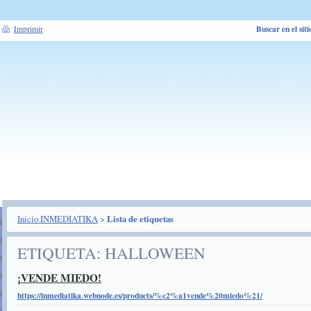
Buscar en el siti
Imprimir
Inicio INMEDIATIKA
>
Lista de etiquetas
ETIQUETA: HALLOWEEN
¡VENDE MIEDO!
https://inmediatika.webnode.es/products/%c2%a1vende%20miedo%21/