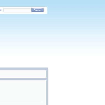
o:
Buscar