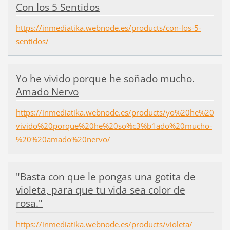
Con los 5 Sentidos
https://inmediatika.webnode.es/products/con-los-5-
sentidos/
Yo he vivido porque he soñado mucho.
Amado Nervo
https://inmediatika.webnode.es/products/yo%20he%20
vivido%20porque%20he%20so%c3%b1ado%20mucho-
%20%20amado%20nervo/
"Basta con que le pongas una gotita de
violeta, para que tu vida sea color de
rosa."
https://inmediatika.webnode.es/products/violeta/