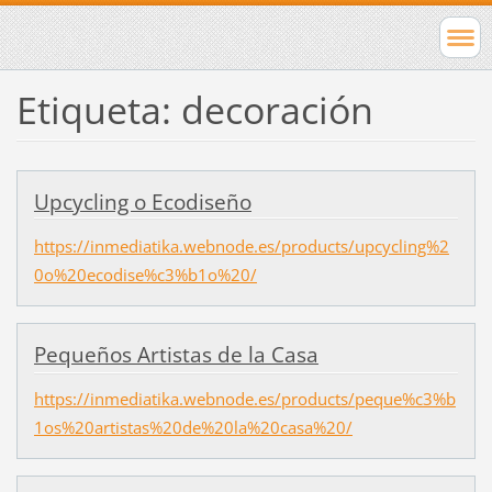
Etiqueta: decoración
Upcycling o Ecodiseño
https://inmediatika.webnode.es/products/upcycling%2
0o%20ecodise%c3%b1o%20/
Pequeños Artistas de la Casa
https://inmediatika.webnode.es/products/peque%c3%b
1os%20artistas%20de%20la%20casa%20/