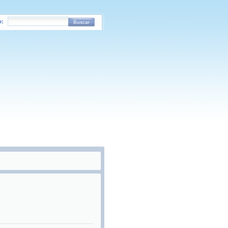
o:
Buscar