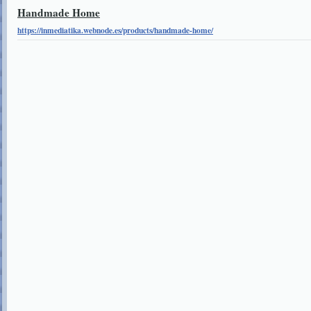
Handmade Home
https://inmediatika.webnode.es/products/handmade-home/