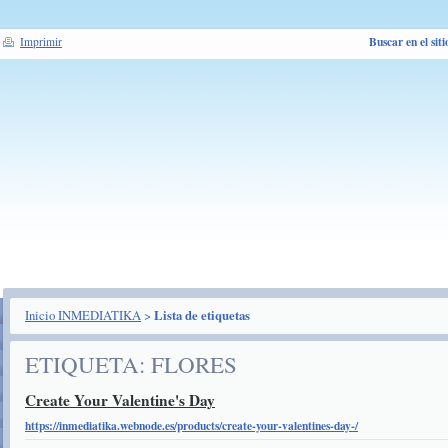
Buscar en el siti
Imprimir
Inicio INMEDIATIKA
>
Lista de etiquetas
ETIQUETA: FLORES
Create Your Valentine's Day
https://inmediatika.webnode.es/products/create-your-valentines-day-/