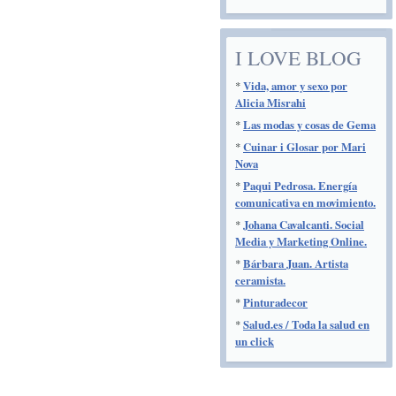
I LOVE BLOG
*
Vida, amor y sexo por
Alicia Misrahi
*
Las modas y cosas de Gema
*
Cuinar i Glosar por Mari
Nova
*
Paqui Pedrosa. Energía
comunicativa en movimiento.
*
Johana Cavalcanti. Social
Media y Marketing Online.
*
Bárbara Juan. Artista
ceramista.
*
Pinturadecor
*
Salud.es / Toda la salud en
un click