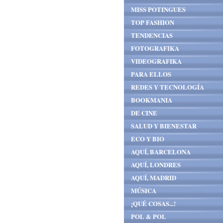
MISS POTINGUES
TOP FASHION
TENDENCIAS
FOTOGRAFIKA
VIDEOGRAFIKA
PARA ELLOS
REDES Y TECNOLOGÍA
BOOKMANIA
DE CINE
SALUD Y BIENESTAR
ECO Y BIO
AQUÍ, BARCELONA
AQUÍ, LONDRES
AQUÍ, MADRID
MÚSICA
¡QUÉ COSAS...!
POL & POL