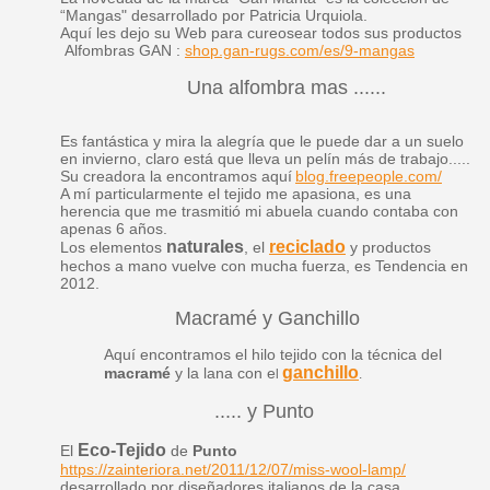
“Mangas" desarrollado por Patricia Urquiola.
Aquí les dejo su Web para cureosear todos sus productos
Alfombras GAN :
shop.gan-rugs.com/es/9-mangas
Una alfombra mas ......
Es fantástica y mira la alegría que le puede dar a un suelo
en invierno, claro está que lleva un pelín más de trabajo.....
Su creadora la encontramos aquí
blog.freepeople.com/
A mí particularmente el tejido me apasiona, es una
herencia que me trasmitió mi abuela cuando contaba con
apenas 6 años.
naturales
reciclado
Los elementos
, el
y productos
hechos a mano vuelve con mucha fuerza, es Tendencia en
2012.
Macramé y Ganchillo
Aquí encontramos el hilo tejido con la técnica del
ganchillo
macramé
y la lana con e
l
.
..... y Punto
Eco-Tejido
El
de
Punto
https://zainteriora.net/2011/12/07/miss-wool-lamp/
desarrollado por diseñadores italianos de la casa