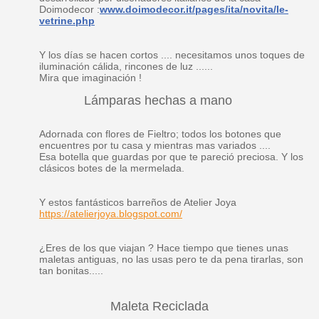
Doimodecor :
www.doimodecor.it/pages/ita/novita/le-
vetrine.php
Y los días se hacen cortos .... necesitamos unos toques de
iluminación cálida, rincones de luz ......
Mira que imaginación !
Lámparas hechas a mano
Adornada con flores de Fieltro; todos los botones que
encuentres por tu casa y mientras mas variados ....
Esa botella que guardas por que te pareció preciosa. Y los
clásicos botes de la mermelada.
Y estos fantásticos barreños de Atelier Joya
https://atelierjoya.blogspot.com
/
¿Eres de los que viajan ? Hace tiempo que tienes unas
maletas antiguas, no las usas pero te da pena tirarlas, son
tan bonitas.....
Maleta Reciclada