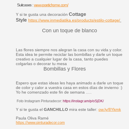
Suitcases :
www.poetichome.com/
Cottage
Y si te gusta una decoración
Style
https://www.inmediatika.es/products/estilo-cottage/
Con un toque de blanco
Las flores siempre nos alegran la casa con su vida y color.
Esta idea te permite reciclar las bombillas y darle un toque
creativo a cualquier lugar de la casa, tanto puedes
colgarlas o decorar tu mesa
Bombillas y Flores
Espero que estas ideas les haya animado a darle un toque
de color y calor a vuestra casa en estos días de invierno :)
Yo he comenzado este fin de semana .....
Foto Instagram Pinturadecor:
https://instagr.am/p/oSjDK/
Y si te gusta el
GANCHILLO
mira este taller:
ow.ly/8Ykmk
Paula Oliva Ramé
https://www.pinturadecor.com