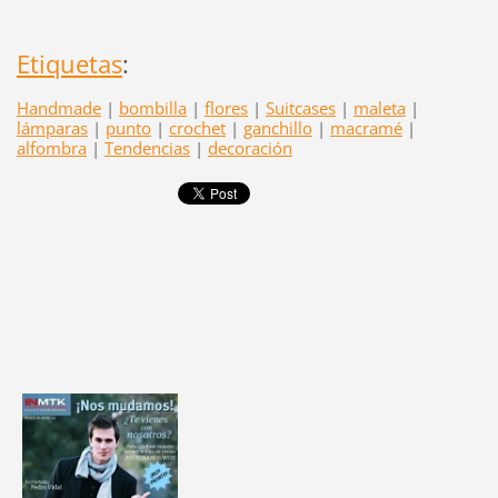
Etiquetas
:
Handmade
|
bombilla
|
flores
|
Suitcases
|
maleta
|
lámparas
|
punto
|
crochet
|
ganchillo
|
macramé
|
alfombra
|
Tendencias
|
decoración