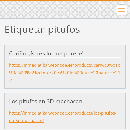
Etiqueta: pitufos
Cariño: ¡No es lo que parece!
https://inmediatika.webnode.es/products/cari%c3%b1o
%3a%20%c2%a1no%20es%20lo%20que%20parece%21
-/
Los pitufos en 3D machacan
https://inmediatika.webnode.es/products/los-pitufos-
en-3d-machacan/