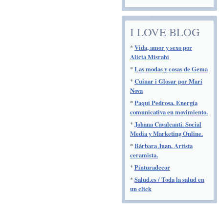
I LOVE BLOG
*
Vida, amor y sexo por
Alicia Misrahi
*
Las modas y cosas de Gema
*
Cuinar i Glosar por Mari
Nova
*
Paqui Pedrosa. Energía
comunicativa en movimiento.
*
Johana Cavalcanti. Social
Media y Marketing Online.
*
Bárbara Juan. Artista
ceramista.
*
Pinturadecor
*
Salud.es / Toda la salud en
un click