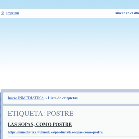
Buscar en el siti
Imprimir
Inicio INMEDIATIKA
>
Lista de etiquetas
ETIQUETA: POSTRE
LAS SOPAS, COMO POSTRE
https://inmediatika.webnode.es/products/las-sopas-como-postre/