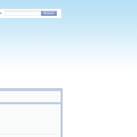
o:
Buscar