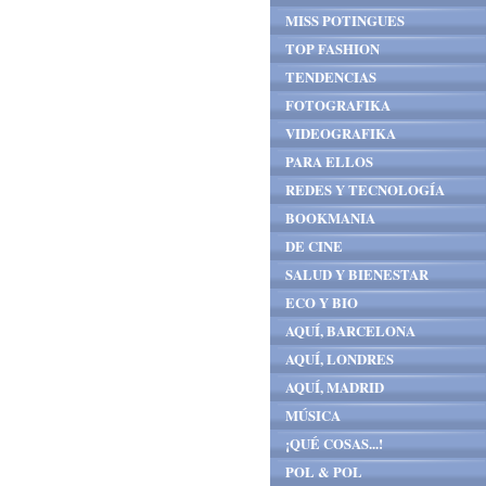
MISS POTINGUES
TOP FASHION
TENDENCIAS
FOTOGRAFIKA
VIDEOGRAFIKA
PARA ELLOS
REDES Y TECNOLOGÍA
BOOKMANIA
DE CINE
SALUD Y BIENESTAR
ECO Y BIO
AQUÍ, BARCELONA
AQUÍ, LONDRES
AQUÍ, MADRID
MÚSICA
¡QUÉ COSAS...!
POL & POL