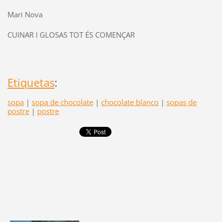
Mari Nova
CUINAR I GLOSAS TOT ÉS COMENÇAR
Etiquetas
:
sopa
|
sopa de chocolate
|
chocolate blanco
|
sopas de
postre
|
postre