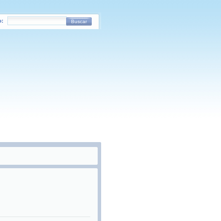
o:
Buscar