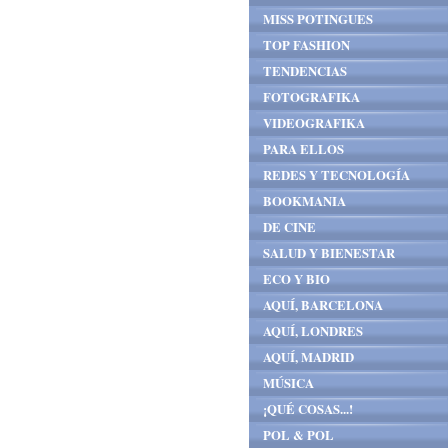
MISS POTINGUES
TOP FASHION
TENDENCIAS
FOTOGRAFIKA
VIDEOGRAFIKA
PARA ELLOS
REDES Y TECNOLOGÍA
BOOKMANIA
DE CINE
SALUD Y BIENESTAR
ECO Y BIO
AQUÍ, BARCELONA
AQUÍ, LONDRES
AQUÍ, MADRID
MÚSICA
¡QUÉ COSAS...!
POL & POL