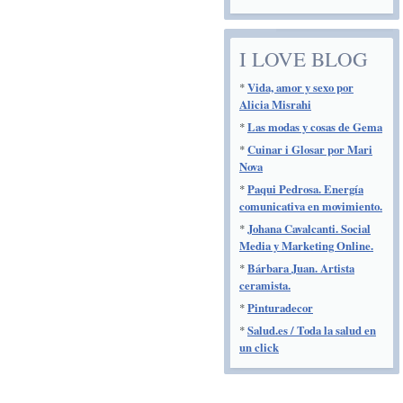
I LOVE BLOG
*
Vida, amor y sexo por
Alicia Misrahi
*
Las modas y cosas de Gema
*
Cuinar i Glosar por Mari
Nova
*
Paqui Pedrosa. Energía
comunicativa en movimiento.
*
Johana Cavalcanti. Social
Media y Marketing Online.
*
Bárbara Juan. Artista
ceramista.
*
Pinturadecor
*
Salud.es / Toda la salud en
un click