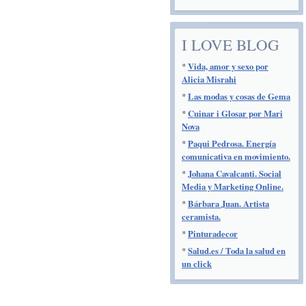
I LOVE BLOG
*
Vida, amor y sexo por
Alicia Misrahi
*
Las modas y cosas de Gema
*
Cuinar i Glosar por Mari
Nova
*
Paqui Pedrosa. Energía
comunicativa en movimiento.
*
Johana Cavalcanti. Social
Media y Marketing Online.
*
Bárbara Juan. Artista
ceramista.
*
Pinturadecor
*
Salud.es / Toda la salud en
un click