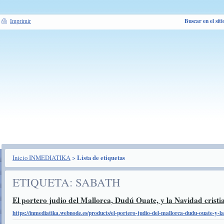
Buscar en el siti
Imprimir
Inicio INMEDIATIKA
>
Lista de etiquetas
ETIQUETA: SABATH
El portero judio del Mallorca, Dudú Ouate, y la Navidad cristi
https://inmediatika.webnode.es/products/el-portero-judio-del-mallorca-dudu-ouate-y-la