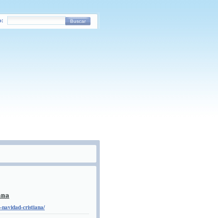
o:
Buscar
ana
-navidad-cristiana/