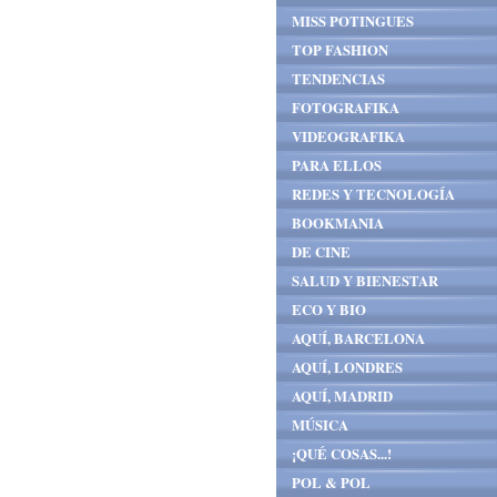
MISS POTINGUES
TOP FASHION
TENDENCIAS
FOTOGRAFIKA
VIDEOGRAFIKA
PARA ELLOS
REDES Y TECNOLOGÍA
BOOKMANIA
DE CINE
SALUD Y BIENESTAR
ECO Y BIO
AQUÍ, BARCELONA
AQUÍ, LONDRES
AQUÍ, MADRID
MÚSICA
¡QUÉ COSAS...!
POL & POL