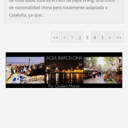
de nacionalidad china pero totalmente adaptada a
Cataluña, ya que...
<<
<
1
2
3
4
5
>
>>