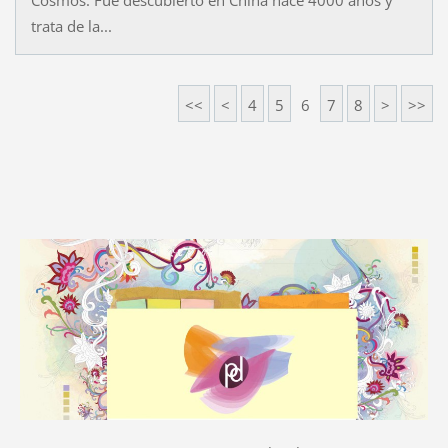
trata de la...
<<
<
4
5
6
7
8
>
>>