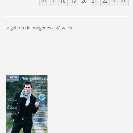
<<
<
18
19
20
21
22
>
>>
La galería de imágenes está vacía.