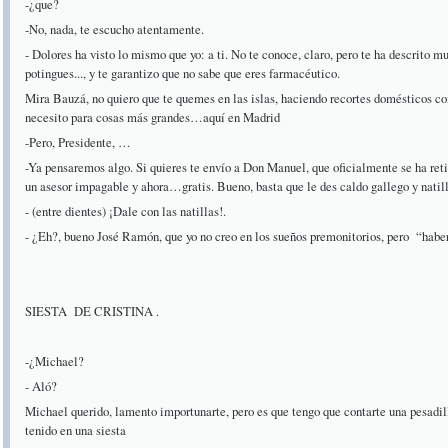
-¿que?
-No, nada, te escucho atentamente.
- Dolores ha visto lo mismo que yo: a ti. No te conoce, claro, pero te ha descrito m
potingues..., y te garantizo que no sabe que eres farmacéutico.
Mira Bauzá, no quiero que te quemes en las islas, haciendo recortes domésticos 
necesito para cosas más grandes…aquí en Madrid
-Pero, Presidente, …
-Ya pensaremos algo. Si quieres te envío a Don Manuel, que oficialmente se ha reti
un asesor impagable y ahora…gratis. Bueno, basta que le des caldo gallego y natil
- (entre dientes) ¡Dale con las natillas!.
- ¿Eh?, bueno José Ramón, que yo no creo en los sueños premonitorios, pero “hab
SIESTA DE CRISTINA .
-¿Michael?
- Aló?
Michael querido, lamento importunarte, pero es que tengo que contarte una pesadil
tenido en una siesta