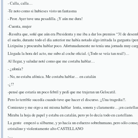
- Calla, calla…
-Te noto como si hubieses visto un fantasma
- Peor. Ayer tuve una pesadilla. ¡Y aún me dura!
-Cuenta, mujer
-Resulta que, soñé que aún era Presidenta y me iba a dar los premios “31 de desem
el sueño, durante todo el día anterior me había notado algo irritada la garganta (p
Lizipaína y procuraba hablar poco. Afortunadamente no tenía una jornada muy carg
Llegada la hora del acto, me subo al coche oficial. (¡Todo se veía tan real!)…
Al llegar, y saludar noté como que me costaba hablar…
- ¿afonía?
- No, no estaba afónica. Me costaba hablar… en catalán
-¿!?
-pensé que estaría un poco febril y pedí que me trajeran un Gelocatil.
Pero lo terrible sucedía cuando tuve que hacer el discurso. ¡¡Una tragedia!!.
Comienzo y me oigo a mi misma hablar lenta, sonora y claramente…¡en castellan
Miraba la hoja de papel y estaba en catalán, pero yo lo decía todo en castellano.
La gente empezó a silbarme, y yo hacía un esfuerzo sobrehumano, pero sólo conse
cristalino y violentamente alto CASTELLANO
-…