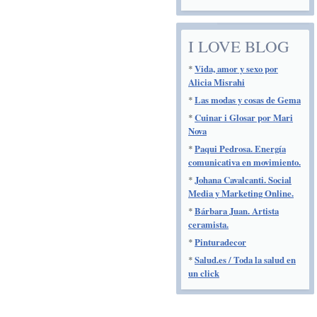
I LOVE BLOG
*
Vida, amor y sexo por
Alicia Misrahi
*
Las modas y cosas de Gema
*
Cuinar i Glosar por Mari
Nova
*
Paqui Pedrosa. Energía
comunicativa en movimiento.
*
Johana Cavalcanti. Social
Media y Marketing Online.
*
Bárbara Juan. Artista
ceramista.
*
Pinturadecor
*
Salud.es / Toda la salud en
un click