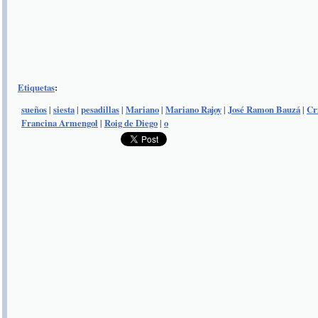
Etiquetas
:
sueños
|
siesta
|
pesadillas
|
Mariano
|
Mariano Rajoy
|
José Ramon Bauzá
|
Cr
Francina Armengol
|
Roig de Diego
|
o