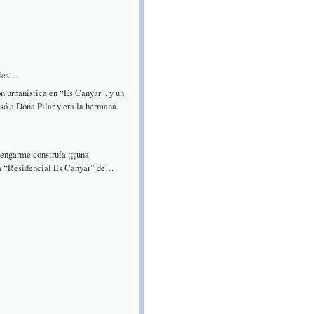
oles…
ón urbanística en “Es Canyar”, y un
asó a Doña Pilar y era la hermana
vengarme construía ¡¡¡una
a “Residencial Es Canyar” de…