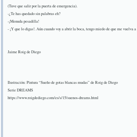
(Tuve que salir por la puerta de emergencia).
-¿Te has quedado sin palabras eh?
-¡Menuda pesadilla!
- ¡Y que lo digas!. Aún cuando voy a abrir la boca, tengo miedo de que me vuelva 
Jaime Roig de Diego
Ilustración: Pintura “Sueño de gotas blancas mudas” de Roig de Diego
Serie DREAMS
https://www.roigdediego.com/es/s/15/suenos-dreams.html