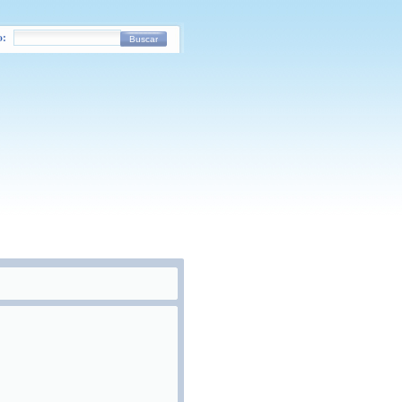
o:
Buscar