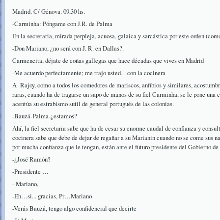
Madrid. C/ Génova. 09,30 hs.
-Carminha: Póngame con J.R. de Palma
En la secretaria, mirada perpleja, acuosa, galaica y sarcástica por este orden (com
-Don Mariano, ¿no será con J. R. en Dallas?.
Carmencita, déjate de coñas gallegas que hace décadas que vives en Madrid
-Me acuerdo perfectamente; me trajo usted…con la cocinera
A Rajoy, como a todos los comedores de mariscos, anfibios y similares, acostumb
raras, cuando ha de tragarse un sapo de manos de su fiel Carminha, se le pone una 
acentúa su estrabismo sutil de general portugués de las colonias.
-Bauzá-Palma-¿estamos?
Ahí, la fiel secretaria sabe que ha de cesar su enorme caudal de confianza y consu
cocinera sabe que debe de dejar de regañar a su Marianin cuando no se come sus na
por mucha confianza que le tengan, están ante el futuro presidente del Gobierno de
-¿José Ramón?
-Presidente …
- Mariano,
-Eh…si... gracias, Pr…Mariano
-Verás Bauzá, tengo algo confidencial que decirte