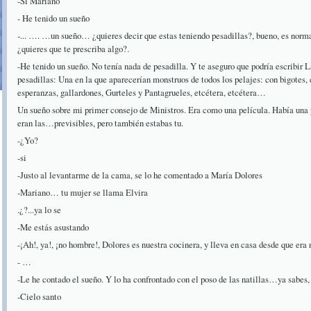
-Si Mariano
- He tenido un sueño
-... …. …un sueño… ¿quieres decir que estas teniendo pesadillas?, bueno, es norm
¿quieres que te prescriba algo?.
-He tenido un sueño. No tenía nada de pesadilla. Y te aseguro que podría escribir
pesadillas: Una en la que aparecerían monstruos de todos los pelajes: con bigotes, c
esperanzas, gallardones, Gurteles y Pantagrueles, etcétera, etcétera…
Un sueño sobre mi primer consejo de Ministros. Era como una película. Había una
eran las…previsibles, pero también estabas tu.
-¿Yo?
-si
-Justo al levantarme de la cama, se lo he comentado a María Dolores
-Mariano… tu mujer se llama Elvira
.¿?...ya lo se
-Me estás asustando
-¡Ah!, ya!, ¡no hombre!, Dolores es nuestra cocinera, y lleva en casa desde que era 
- …
-Le he contado el sueño. Y lo ha confrontado con el poso de las natillas…ya sabes, 
-Cielo santo