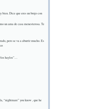
uy bien. Dice que eres un brujo con
como un ama de casa menesterosa. Te
rado, pero se va a aburrir mucho. Es
las
erlos haylos”…
la, “nightmare” you know , que he