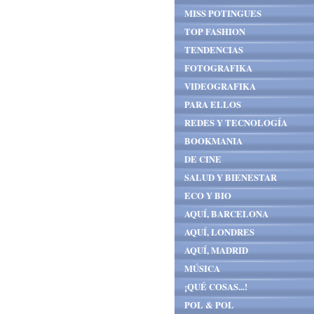
MISS POTINGUES
TOP FASHION
TENDENCIAS
FOTOGRAFIKA
VIDEOGRAFIKA
PARA ELLOS
REDES Y TECNOLOGÍA
BOOKMANIA
DE CINE
SALUD Y BIENESTAR
ECO Y BIO
AQUÍ, BARCELONA
AQUÍ, LONDRES
AQUÍ, MADRID
MÚSICA
¡QUÉ COSAS...!
POL & POL